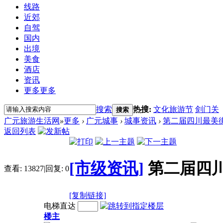
线路
近郊
自驾
国内
出境
美食
酒店
资讯
更多
更多
搜索
热搜:
文化旅游节
剑门关
搜索
广元旅游生活网
»
更多
›
广元城事
›
城事资讯
›
第二届四川最美街
返回列表
[市级资讯]
第二届四川
查看:
13827
|
回复:
0
[复制链接]
电梯直达
楼主