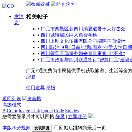
收藏
分享
相关帖子
发消
息
•
广元市两景区获四川消夏避暑十大好去处
•
四川城镇居民纳入免费孕检
•
四川上则文化传播有限公司招聘平面设计
•
四川取消“9月1日前年满6周岁”小学入学日
•
四川领导干部操办婚丧喜庆事宜“七不准”
•
广元市政府与四川联通签订“智慧广元”建设
广元E通免费为市民提供手机获取旅游、生活等全
回复
使用道具
举报
返回列表
高级模式
B
Color
Image
Link
Quote
Code
Smilies
您需要登录后才可以回帖
登录
|
立即注册
本版积分规则
回帖后跳转到最后一页
发表回复