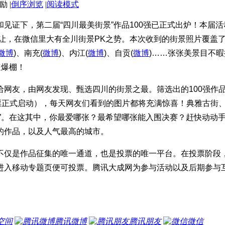
|
倒序浏览
|
阅读模式
证下，第二届“四川最美街景”作品100强已正式出炉！本届活动于2
让，在微信里大有全川街景PK之势。本次收到的街景照片覆盖了9
微博
)、南充(
微博
)、内江(
微博
)、自贡(
微博
)……张张美景目不
速爆棚！
给网友，由网友发现、甄选四川的街景之最。筛选出的100强作
票正式启动），每天网友们看到的图片都将充满惊喜！典雅古街、
卷”。在这其中，你最爱哪张？最希望哪张能入围决赛？赶快动动
的作品，以及人气最高的城市。
不仅是作品征集的唯一通道，也是投票的唯一平台。在投票阶段，
进入移动专题页便可投票。腾讯大成网为参与活动以及后期参与
空间
腾讯微博
腾讯朋友
微信