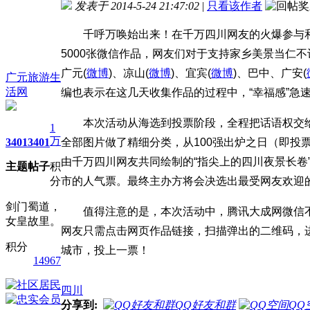
发表于 2014-5-24 21:47:02
|
只看该作者
千呼万唤始出来！在千万四川网友的火爆参与和见
5000张微信作品，网友们对于支持家乡美景当仁不
广元(
微博
)、凉山(
微博
)、宜宾(
微博
)、巴中、广安(
广元旅游生
活网
编也表示在这几天收集作品的过程中，“幸福感”急
本次活动从海选到投票阶段，全程把话语权交
1
万
3401
3401
全部图片做了精细分类，从100强出炉之日（即投
由千万四川网友共同绘制的“指尖上的四川夜景长
主题
帖子
积
分
市的人气票。最终主办方将会决选出最受网友欢迎
剑门蜀道，
值得注意的是，本次活动中，腾讯大成网微信
女皇故里。
网友只需点击网页作品链接，扫描弹出的二维码，
积分
城市，投上一票！
14967
四川
分享到:
QQ好友和群
QQ