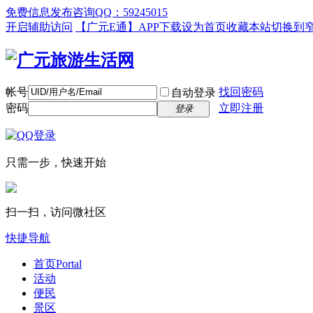
免费信息发布咨询QQ：59245015
开启辅助访问
【广元E通】APP下载
设为首页
收藏本站
切换到
帐号
找回密码
自动登录
密码
立即注册
登录
只需一步，快速开始
扫一扫，访问微社区
快捷导航
首页
Portal
活动
便民
景区