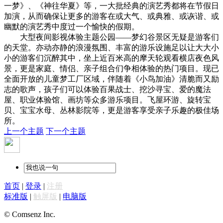
一梦》、《神往华夏》等，一大批经典的演艺秀都将在节假日
加演，从而确保让更多的游客在或大气、或典雅、或诙谐、或
幽默的演艺秀中度过一个愉快的假期。
大型夜间影视体验主题公园——梦幻谷景区无疑是游客们
的天堂。亦动亦静的浪漫氛围、丰富的游乐设施足以让大大小
小的游客们沉醉其中，坐上近百米高的摩天轮观看横店夜色风
景，更是家庭、情侣、亲子组合们争相体验的热门项目。现已
全面开放的儿童梦工厂区域，伴随着《小鸟加油》清脆而又励
志的歌声，孩子们可以体验百果战士、挖沙寻宝、爱的魔法
屋、职业体验馆、画坊等众多游乐项目。飞屋环游、旋转宝
贝、宝宝水母、丛林影院等，更是游客享受亲子乐趣的极佳场
所。
上一个主题
下一个主题
首页
|
登录
|
注册
标准版
|
触屏版
|
电脑版
© Comsenz Inc.