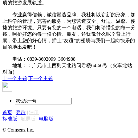
质的旅游发展轨道。
专业赢得信赖，诚信塑造品牌。我社将以崭新的形象，加
上科学的管理，完善的服务，为您营造安全、舒适、温馨、便
捷的旅游环境。只要有您的一个电话，我们将珍惜您的每一分
钱，呵护好您的每一份心情。朋友，还犹豫什么呢？背上行
囊，带上您的好心情，插上“友谊”的翅膀与我们一起向快乐的
目的地出发吧！
电话：0839-3602099 3604988
地址：：广元市上西则天北路问君楼64-66号（火车北站
对面）
上一个主题
下一个主题
首页
|
登录
|
注册
标准版
|
触屏版
|
电脑版
© Comsenz Inc.