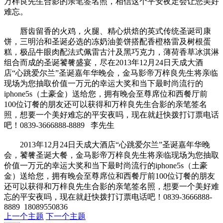
万梓良先生合影的亲笔签名照，相信这个平安夜定会让您美好
难忘。
唇齿留香的火鸡，火腿、精心烘焙的英式传统圣诞司康
饼，三明治和圣诞必选的冻奶油姜饼搭配香橙格雷及树根蛋
糕，极品牛眼肉配法式佩雷古汁及黑巧克力，薄荷香草冰淇淋
组合而成的圣诞饕餮盛宴，尽在2013年12月24日天成大酒
店“心跳爱尔兰”圣诞嘉年华晚会，金马影帝万梓良先生将亲临
现场为您抽取价值一万元的幸运大奖和当下最时尚流行的
iphone5s（土豪金）送给您，拥有晚会至尊席位和西餐厅前
100位订餐的朋友还可以获得和万梓良先生合影的亲笔签名
照，想要一个美好难忘的平安夜吗，现在就赶快拨打订票电话
吧！0839-3666888-8889 李先生
2013年12月24日天成大酒店“心跳爱尔兰”圣诞嘉年华晚
会，饕餮圣诞大餐，金马影帝万梓良先生将亲临现场为您抽取
价值一万元的幸运大奖和当下最时尚流行的iphone5s（土豪
金）送给您，拥有晚会至尊席位和西餐厅前100位订餐的朋友
还可以获得和万梓良先生合影的亲笔签名照，想要一个美好难
忘的平安夜吗，现在就赶快拨打订票电话吧！0839-3666888-
8889 18089550836
上一个主题
下一个主题