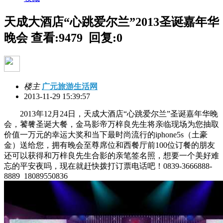
天成大酒店“心跳爱尔兰”2013圣诞嘉年华
晚会
查看:9479 回复:0
楼主
广元旅游生活网
2013-11-29 15:39:57
2013年12月24日，天成大酒店“心跳爱尔兰”圣诞嘉年华晚
会，饕餮圣诞大餐，金马影帝万梓良先生将亲临现场为您抽取
价值一万元的幸运大奖和当下最时尚流行的iphone5s（土豪
金）送给您，拥有晚会至尊席位和西餐厅前100位订餐的朋友
还可以获得和万梓良先生合影的亲笔签名照，想要一个美好难
忘的平安夜吗，现在就赶快拨打订票电话吧！0839-3666888-
8889 18089550836