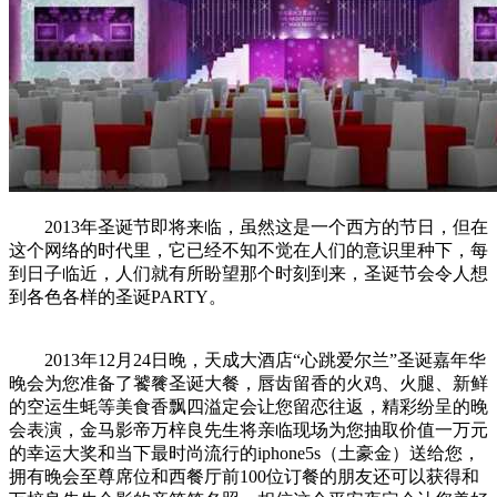
2013年圣诞节即将来临，虽然这是一个西方的节日，但在
这个网络的时代里，它已经不知不觉在人们的意识里种下，每
到日子临近，人们就有所盼望那个时刻到来，圣诞节会令人想
到各色各样的圣诞PARTY。
2013年12月24日晚，天成大酒店“心跳爱尔兰”圣诞嘉年华
晚会为您准备了饕餮圣诞大餐，唇齿留香的火鸡、火腿、新鲜
的空运生蚝等美食香飘四溢定会让您留恋往返，精彩纷呈的晚
会表演，金马影帝万梓良先生将亲临现场为您抽取价值一万元
的幸运大奖和当下最时尚流行的iphone5s（土豪金）送给您，
拥有晚会至尊席位和西餐厅前100位订餐的朋友还可以获得和