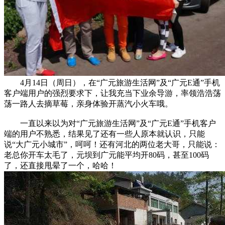
4月14日（周日），在“广元旅游生活网”及“广元E通”手机
客户端用户的强烈要求下，让我充当下业余导游，率领浩浩荡
荡一路人去摘草莓，亲身体验开蒸汽小火车哦。
一直以来以为对“广元旅游生活网”及“广元E通”手机客户
端的用户不熟悉，结果见了还有一些人原本就认识，只能
说“大广元小城市”，呵呵！还有河北的两位老大哥，只能说：
老总你开车太毛了，元坝到广元能平均开80码，甚至100码
了，还直接甩晕了一个，哈哈！