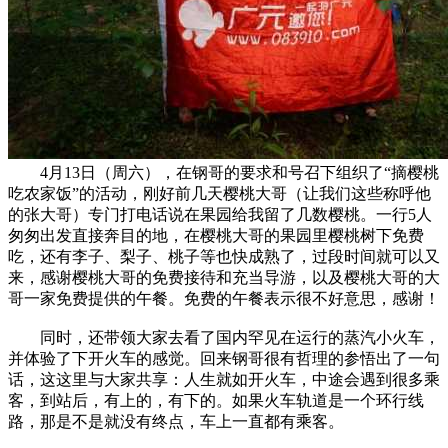
4月13日（周六），在钢哥的要求和号召下组织了“摘樱桃
吃农家饭”的活动，刚好前几天樱桃大哥（让我们这些称呼他
的张大哥）专门打电话说在果园给我留了几数樱桃。一行5人
匆匆出发直接奔目的地，在樱桃大哥的果园里樱桃树下免费
吃，还有李子、梨子、桃子等也快成熟了，过段时间就可以又
来，感谢樱桃大哥的免费接待和充当导游，以及樱桃大哥的大
哥一家免费提供的午餐。免费的午餐表示很不好意思，感谢！
同时，还带领大家去看了国内罕见在运行的蒸汽小火车，
并体验了下开火车的感觉。回来钢哥很有哲理的参悟出了一句
话，这这里与大家共享：人生就如开火车，中途会遇到很多乘
客，到站后，有上的，有下的。如果火车轨道是一个环行线
路，那是不是就没有终点，车上一直都有乘客。