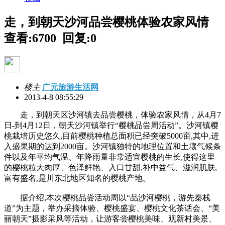
走，到朝天沙河品尝樱桃体验农家风情
查看:6700 回复:0
楼主
广元旅游生活网
2013-4-8 08:55:29
走，到朝天区沙河镇去品尝樱桃，体验农家风情，从4月7
日-到4月12日，朝天沙河镇举行“樱桃品尝周活动”。沙河镇樱
桃栽培历史悠久,目前樱桃种植总面积已经突破5000亩,其中,进
入盛果期的达到2000亩。沙河镇独特的地理位置和土壤气候条
件以及年平均气温、年降雨量非常适宜樱桃的生长,使得这里
的樱桃粒大肉厚、色泽鲜艳、入口甘甜,补中益气、滋润肌肤,
富有盛名,是川东北地区知名的樱桃产地。
据介绍,本次樱桃品尝活动周以“品沙河樱桃，游先秦栈
道”为主题，举办采摘体验、樱桃盛宴、樱桃文化茶话会、“美
丽朝天”摄影采风等活动，让游客尝樱桃美味、观新村美景、