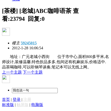
[茶楼] [老城]ABC咖啡语茶
查
看:23794 回复:0
楼主
59245015
2012-1-28 16:06:54
地址：广元老城小西街 位于市中心,面积800多平米,名
师设计,装修温馨,特色饮品多多,包间还有机麻娱乐,价格适中.
品茶喝咖啡,可以听钢琴谈奏,笔记本可以无线上网。
上一个主题
下一个主题
首页
|
登录
|
注册
标准版
|
触屏版
|
电脑版