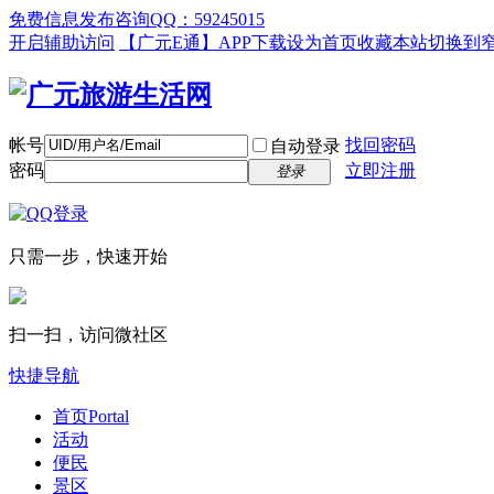
免费信息发布咨询QQ：59245015
开启辅助访问
【广元E通】APP下载
设为首页
收藏本站
切换到
帐号
找回密码
自动登录
密码
立即注册
登录
只需一步，快速开始
扫一扫，访问微社区
快捷导航
首页
Portal
活动
便民
景区