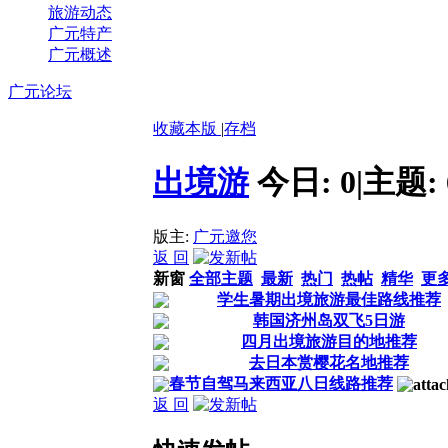
旅游动态
广元特产
广元概述
广元论坛
收藏本版
|
存档
出境游
今日:
0
|
主题:
版主:
广元邀您
返 回
新窗
全部主题
最新
热门
热帖
精华
更
学生暑期出境旅游最佳路线推荐
韩国济州岛双飞5日游
四月出境旅游目的地推荐
去日本赏樱花名地推荐
春节自驾马来西亚八日线路推荐
返 回