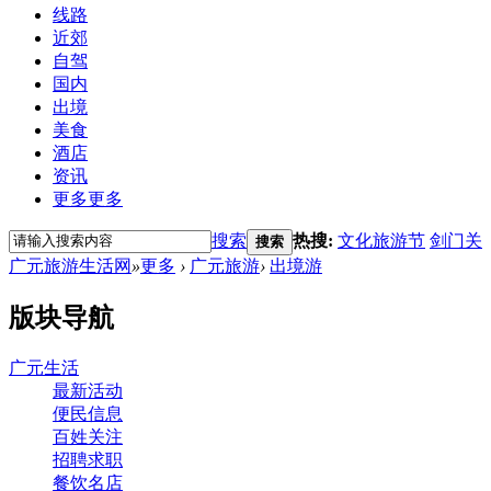
线路
近郊
自驾
国内
出境
美食
酒店
资讯
更多
更多
搜索
热搜:
文化旅游节
剑门关
搜索
广元旅游生活网
»
更多
›
广元旅游
›
出境游
版块导航
广元生活
最新活动
便民信息
百姓关注
招聘求职
餐饮名店