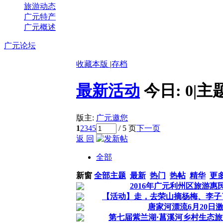
旅游动态
广元特产
广元概述
广元论坛
收藏本版
|
存档
最新活动
今日:
0
|
主
版主:
广元邀您
1
2
3
4
5
/ 5 页
下一页
返 回
全部
新窗
全部主题
最新
热门
热帖
精华
更
2016年广元利州区旅游惠
【活动】走，去荣山摘杨梅、李子
唐家河漂流6月20日
第七届紫兰湖·菖溪河乡村生态