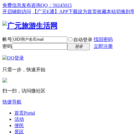
免费信息发布咨询QQ：59245015
开启辅助访问
【广元E通】APP下载
设为首页
收藏本站
切换到
帐号
找回密码
自动登录
密码
立即注册
登录
只需一步，快速开始
扫一扫，访问微社区
快捷导航
首页
Portal
活动
便民
景区