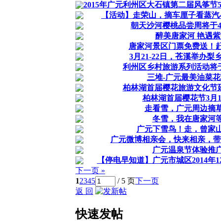
2015年广元利州区大石镇第二届风筝节5
【活动】走荣山，摘车厘子看蒸汽
朝天沙河樱桃品尝周将于4
醉美唐家河 艳遇
唐家河景区门票免费送！
3月21-22日，苍溪举办
利州区乡村旅游系列活动将于
三堆-广元最美油菜
柏林湖首届樱花旅游文化节延
柏林湖首届樱花节3月1
走看雪，广元周边摘
冬雪，我在唐家河
广元下雪鸟！走，曾家
广元微博相亲会，快来相亲，带
广元温泉节体验推
【停电早知道】广元市城区2014年
下一页 »
1
2
3
4
5
/ 5 页
下一页
返 回
快速发帖