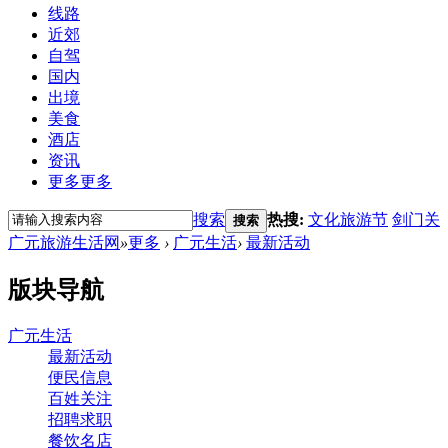
线路
近郊
自驾
国内
出境
美食
酒店
资讯
更多
更多
搜索
热搜:
文化旅游节
剑门关
搜索
广元旅游生活网
»
更多
›
广元生活
›
最新活动
版块导航
广元生活
最新活动
便民信息
百姓关注
招聘求职
餐饮名店