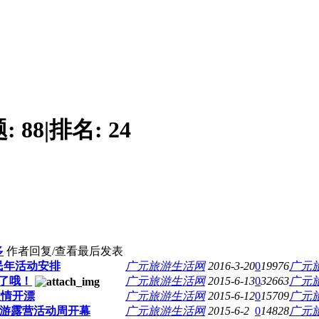
题:
88
|
排名:
24
多
作者
回复/查看
最后发表
民年活动安排
广元旅游生活网
2016-3-20
0
19976
广元
了哦！
广元旅游生活网
2015-6-13
0
32663
广元
激情开漂
广元旅游生活网
2015-6-12
0
15709
广元
旅游露营活动周开幕
广元旅游生活网
2015-6-2
0
14828
广元