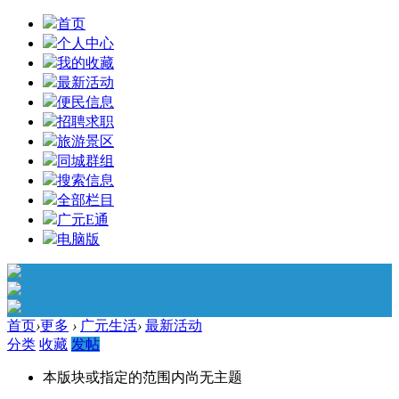
首页
个人中心
我的收藏
最新活动
便民信息
招聘求职
旅游景区
同城群组
搜索信息
全部栏目
广元E通
电脑版
首页
›
更多
›
广元生活
›
最新活动
分类
收藏
发帖
本版块或指定的范围内尚无主题