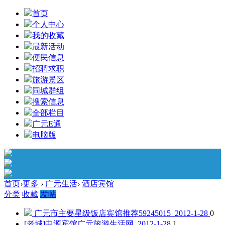
首页
个人中心
我的收藏
最新活动
便民信息
招聘求职
旅游景区
同城群组
搜索信息
全部栏目
广元E通
电脑版
首页
›
更多
›
广元生活
›
酒店宾馆
分类
收藏
发帖
广元市主要星级饭店宾馆推荐
59245015 2012-1-28
0
[老城]中源宾馆
广元旅游生活网 2012-1-28
1